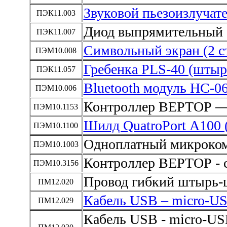
Звуковой пьезоизлучател
ПЭК11.003
Диод выпрямительный -
ПЭК11.007
Символьный экран (2 с
ПЭМ10.008
Гребенка PLS-40 (штыр
ПЭК11.057
Bluetooth модуль HC-0
ПЭМ10.006
Контроллер ВЕРТОР —
ПЭМ10.1153
Шилд QuatroPort А100 
ПЭМ10.1100
Одноплатный микрокомп
ПЭМ10.1003
Контроллер ВЕРТОР - 
ПЭМ10.3156
Провод гибкий штырь-
ПМ12.020
Кабель USB – micro-US
ПМ12.029
Кабель USB - micro-USB