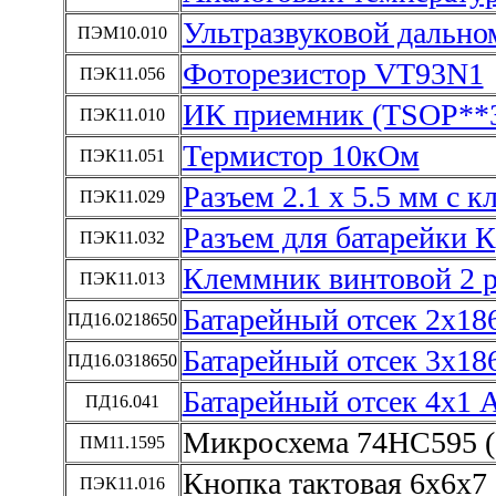
Ультразвуковой дальн
ПЭМ10.010
Фоторезистор VT93N1
ПЭК11.056
ИК приемник (TSOP**3
ПЭК11.010
Термистор 10кОм
ПЭК11.051
Разъем 2.1 х 5.5 мм с 
ПЭК11.029
Разъем для батарейки 
ПЭК11.032
Клеммник винтовой 2 p
ПЭК11.013
Батарейный отсек 2х18
ПД16.0218650
Батарейный отсек 3х18
ПД16.0318650
Батарейный отсек 4х1 
ПД16.041
Микросхема 74HC595 (
ПМ11.1595
Кнопка тактовая 6х6х7
ПЭК11.016