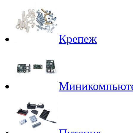
Крепеж
Миникомпьют